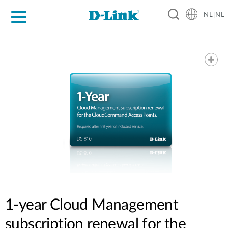
NL|NL
Voor Thuis
Business
Industrial
Support
Resources
Partners
1-year Cloud Management
subscription renewal for the