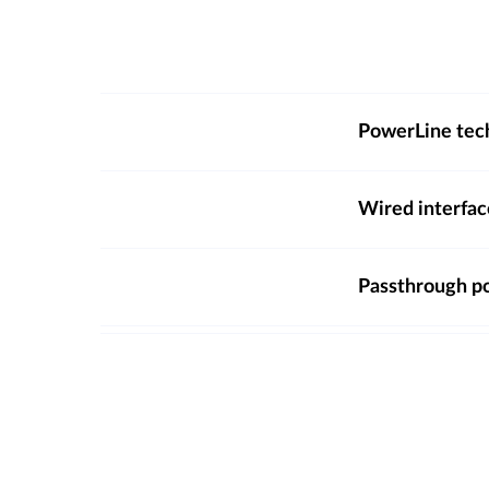
PowerLine tec
Wired interfac
Passthrough p