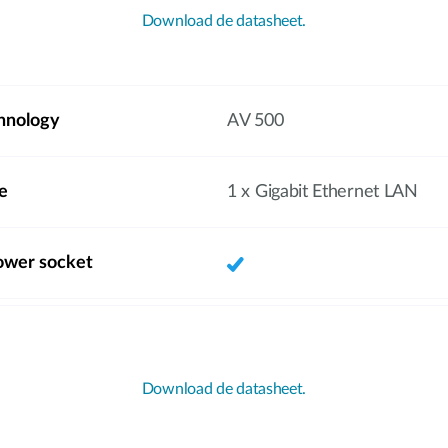
Download de datasheet.
hnology
AV 500
e
1 x Gigabit Ethernet LAN
ower socket
Download de datasheet.