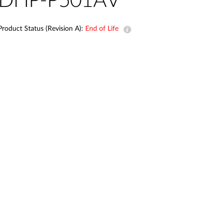
DHP-P501AV
Smart
Building
Product Status (Revision A):
End of Life
Smart Pole