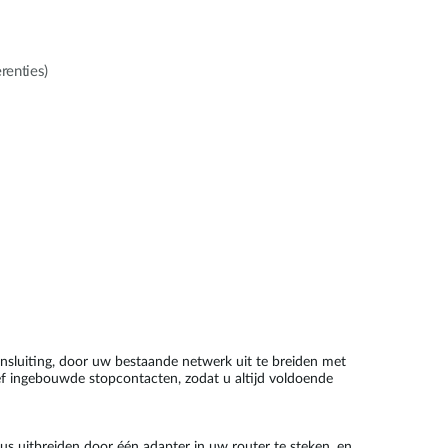
renties)
luiting, door uw bestaande netwerk uit te breiden met
ief ingebouwde stopcontacten, zodat u altijd voldoende
s uitbreiden door één adapter in uw router te steken, en