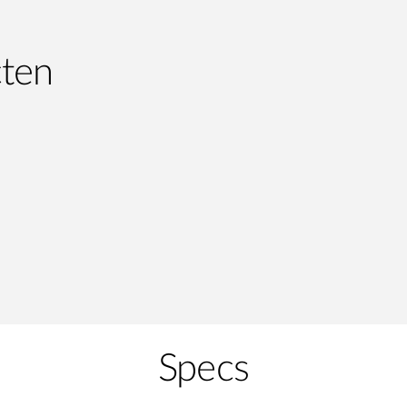
cten
Specs