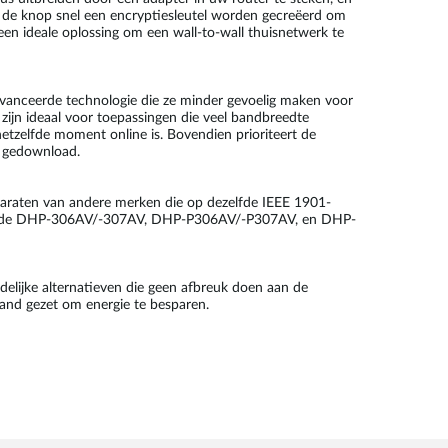
p de knop snel een encryptiesleutel worden gecreëerd om
en ideale oplossing om een wall-to-wall thuisnetwerk te
vanceerde technologie die ze minder gevoelig maken voor
zijn ideaal voor toepassingen die veel bandbreedte
hetzelfde moment online is. Bovendien prioriteert de
n gedownload.
araten van andere merken die op dezelfde IEEE 1901-
zoals de DHP-306AV/-307AV, DHP-P306AV/-P307AV, en DHP-
elijke alternatieven die geen afbreuk doen aan de
and gezet om energie te besparen.