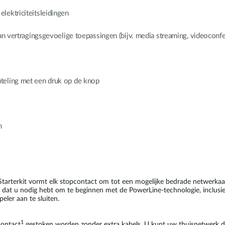
lektriciteitsleidingen
an vertragingsgevoelige toepassingen (bijv. media streaming, videoconfe
teling met een druk op de knop
n
terkit vormt elk stopcontact om tot een mogelijke bedrade netwerkaans
lles dat u nodig hebt om te beginnen met de PowerLine-technologie, inclus
ler aan te sluiten.
1
contact
gestoken worden zonder extra kabels. U kunt uw thuisnetwerk du