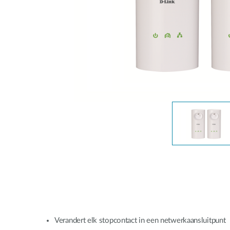
Unmanaged
Switches
PoE
Switches
Accessoires
Management
Waar te
Koop
Cloud
Mediaconverters
Network
Management
Active
Fibers
Network
Controllers
Direct
Attach
Cables
PoE
Adapters
Verandert elk stopcontact in een netwerkaansluitpunt