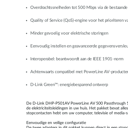
Overdrachtssnelheden tot 500 Mbps via de bestaande e
Quality of Service (QoS)-engine voor het prioriteren v
Minder gevoelig voor elektrische storingen
Eenvoudig instellen en geavanceerde gegevensversleu
Interoperabel: beantwoordt aan de IEEE 1901-norm
Achterwaarts compatibel met PowerLine AV-producte
D-Link Green™: energiebesparend ontwerp
De D-Link DHP-P501AV PowerLine AV 500 Passthrough Star
de elektriciteitsleidingen in uw huis. Het pakket bevat a
stopcontacten hebt om uw computer, televisie of media-spe
Eenvoudige en veilige configuratie
De twee adapters in dit pakket kunnen direct in een stop