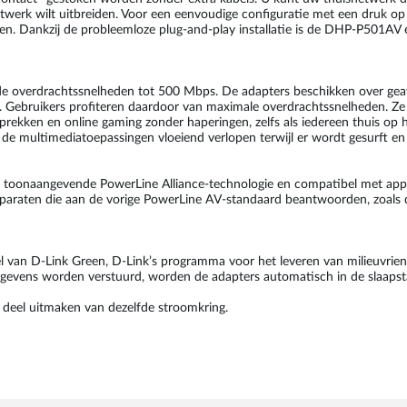
twerk wilt uitbreiden. Voor een eenvoudige configuratie met een druk o
. Dankzij de probleemloze plug-and-play installatie is de DHP-P501AV e
de overdrachtssnelheden tot 500 Mbps. De adapters beschikken over gea
n. Gebruikers profiteren daardoor van maximale overdrachtssnelheden. Ze 
prekken en online gaming zonder haperingen, zelfs als iedereen thuis op 
t de multimediatoepassingen vloeiend verlopen terwijl er wordt gesurft e
 toonaangevende PowerLine Alliance-technologie en compatibel met app
t apparaten die aan de vorige PowerLine AV-standaard beantwoorden, 
 van D-Link Green, D-Link’s programma voor het leveren van milieuvriend
gegevens worden verstuurd, worden de adapters automatisch in de slaapst
l deel uitmaken van dezelfde stroomkring.