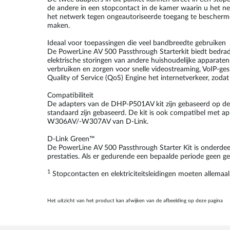
de andere in een stopcontact in de kamer waarin u het ne
het netwerk tegen ongeautoriseerde toegang te beschermen
maken.
Ideaal voor toepassingen die veel bandbreedte gebruiken
De PowerLine AV 500 Passthrough Starterkit biedt bedra
elektrische storingen van andere huishoudelijke apparate
verbruiken en zorgen voor snelle videostreaming, VoIP-ges
Quality of Service (QoS) Engine het internetverkeer, zoda
Compatibiliteit
De adapters van de DHP-P501AV kit zijn gebaseerd op de
standaard zijn gebaseerd. De kit is ook compatibel me
W306AV/-W307AV van D-Link.
D-Link Green™
De PowerLine AV 500 Passthrough Starter Kit is onderdeel
prestaties. Als er gedurende een bepaalde periode geen 
1
Stopcontacten en elektriciteitsleidingen moeten allemaa
Het uitzicht van het product kan afwijken van de afbeelding op deze pagina