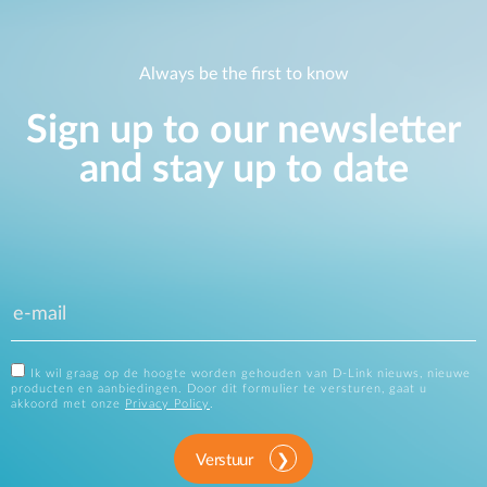
Always be the first to know
Sign up to our newsletter
and stay up to date
Ik wil graag op de hoogte worden gehouden van D-Link nieuws, nieuwe
producten en aanbiedingen. Door dit formulier te versturen, gaat u
akkoord met onze
Privacy Policy
.
Verstuur