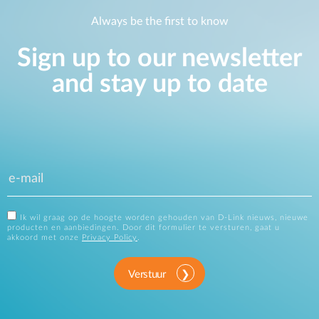
Always be the first to know
Sign up to our newsletter
and stay up to date
Ik wil graag op de hoogte worden gehouden van D-Link nieuws, nieuwe
producten en aanbiedingen. Door dit formulier te versturen, gaat u
akkoord met onze
Privacy Policy
.
Verstuur