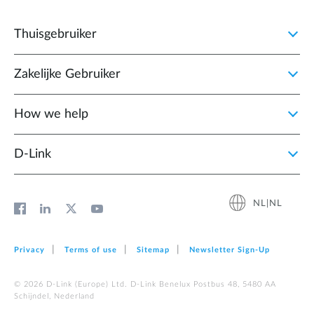
Thuisgebruiker
Zakelijke Gebruiker
How we help
D‑Link
NL|NL
Privacy
Terms of use
Sitemap
Newsletter Sign‑Up
© 2026 D‑Link (Europe) Ltd. D-Link Benelux Postbus 48, 5480 AA
Schijndel, Nederland