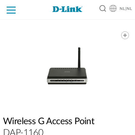
NL|NL
Voor Thuis
Business
Industrial
Support
Resources
Partners
Wireless G Access Point
DAP-1160