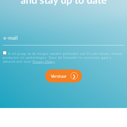
and stay up to date
Ik wil graag op de hoogte worden gehouden van D-Link nieuws, nieuwe
producten en aanbiedingen. Door dit formulier te versturen, gaat u
akkoord met onze
Privacy Policy
.
Verstuur