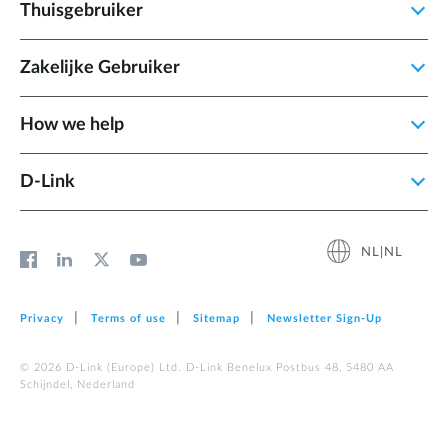
Thuisgebruiker
Zakelijke Gebruiker
How we help
D‑Link
NL|NL
Privacy
Terms of use
Sitemap
Newsletter Sign‑Up
© 2026 D‑Link (Europe) Ltd. D-Link Benelux Postbus 48, 5480 AA
Schijndel, Nederland