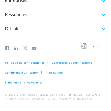
Entreprises
Ressources
D‑Link
FR|FR
Politique de confidentialité
Conformité et certifications
Conditions d'utilisation
Plan du site
S'abonner à la Newsletter
© 2026 D‑Link (Europe) Ltd. D-Link France – Immeuble Place Ovale –
14 place Georges Pompidou – 78180 -Montigny-le-Bretonneux