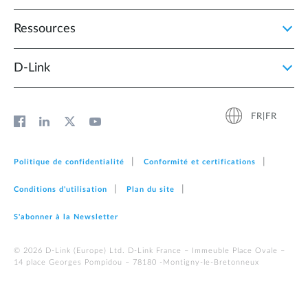
Ressources
D‑Link
FR|FR
Politique de confidentialité
Conformité et certifications
Conditions d'utilisation
Plan du site
S'abonner à la Newsletter
© 2026 D‑Link (Europe) Ltd. D-Link France – Immeuble Place Ovale –
14 place Georges Pompidou – 78180 -Montigny-le-Bretonneux