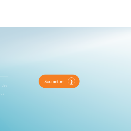
Soumettre
, des
que