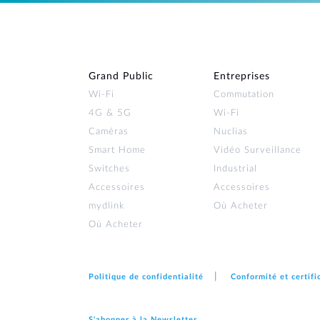
Grand Public
Entreprises
Wi‑Fi
Commutation
4G & 5G
Wi-Fi
Caméras
Nuclias
Smart Home
Vidéo Surveillance
Switches
Industrial
Accessoires
Accessoires
mydlink
Où Acheter
Où Acheter
Politique de confidentialité
Conformité et certifi
S'abonner à la Newsletter