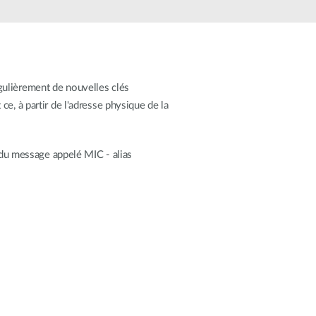
Surveillance
urbaine
Automatisation
des
bâtiments
gulièrement de nouvelles clés
Mât
e, à partir de l'adresse physique de la
intelligent
 du message appelé MIC - alias