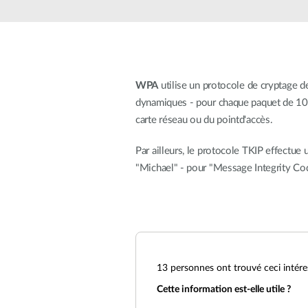
Easy Smart
Switches
non
administrables
Switches
PoE
WPA
utilise un protocole de cryptage d
dynamiques - pour chaque paquet de 10 Ko
carte réseau ou du pointd'accès.
Accessories
Management
Où acheter
Par ailleurs, le protocole TKIP effectue
Gestion
"Michael" - pour "Message Integrity Co
Convertisseurs
Cloud
de média
Nuclias
Unity
Fibres
actives
Contrôleurs
matériel
Câbles
Nuclias
Direct
Connect
Attach
13
personnes ont trouvé ceci intére
Adaptateurs
Cette information est-elle utile ?
PoE