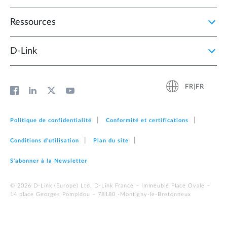
Ressources
D‑Link
FR|FR
Politique de confidentialité
Conformité et certifications
Conditions d'utilisation
Plan du site
S'abonner à la Newsletter
© 2026 D‑Link (Europe) Ltd. D-Link France – Immeuble Place Ovale –
14 place Georges Pompidou – 78180 -Montigny-le-Bretonneux