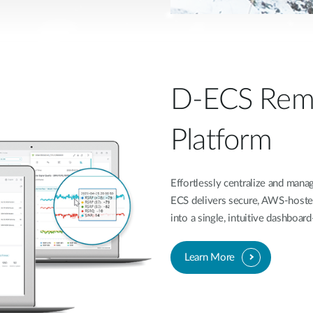
D-ECS Rem
Platform
Effortlessly centralize and ma
ECS delivers secure, AWS-hoste
into a single, intuitive dashboa
Learn More