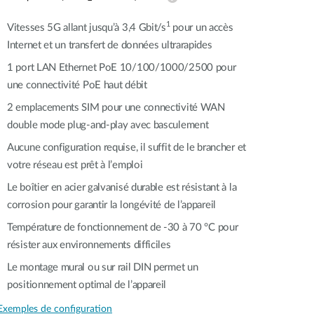
Surveillance
urbaine
1
Vitesses 5G allant jusqu’à 3,4 Gbit/s
pour un accès
Internet et un transfert de données ultrarapides
Automatisation
des
1 port LAN Ethernet PoE 10/100/1000/2500 pour
bâtiments
une connectivité PoE haut débit​​
Mât
intelligent
2 emplacements SIM pour une connectivité WAN
double mode plug-and-play avec basculement
Aucune configuration requise, il suffit de le brancher et
votre réseau est prêt à l’emploi
Le boîtier en acier galvanisé durable est résistant à la
corrosion pour garantir la longévité de l’appareil
Température de fonctionnement de -30 à 70 °C pour
résister aux environnements difficiles
Le montage mural ou sur rail DIN permet un
positionnement optimal de l’appareil
Exemples de configuration