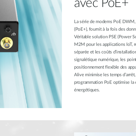
avec PoE+
La série de modems PoE DWM, d
(PoE+), fournit à la fois des don
Véritable solution PSE (Power So
M2M pour les applications IoT, ré
séparée et les coûts d’installatio
signalétique numérique, les points
positionnement flexible des appa
Alive minimise les temps d’arrêt
programmation PoE optimise la c
énergétiques.