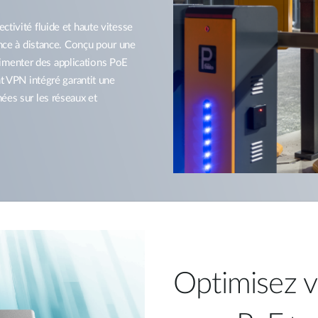
ité fluide et haute vitesse
ance à distance. Conçu pour une
 alimenter des applications PoE
nt VPN intégré garantit une
ées sur les réseaux et
Optimisez 