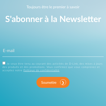
Toujours être le premier à savoir
S'abonner à la Newsletter
Je veux être tenu au courant des activités de D-Link, des mises à jours
des produits et des promotions. Vous confirmez que vous comprenez et
acceptez notre
Politique de confidentialité
.
Soumettre