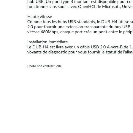
hub USB. Un port type B montant est disponible pour conn
fonctionne sans souci avec OpenHCI de Microsoft, Univers
Haute vitesse
Comme tous les hubs USB standards, le DUB-H4 utilise son
2.0 pour fournir une extension transparente du bus USB.
vitesse 480Mbps, chaque port crée un pont entre le périph
Installation immédiate.
Le DUB-H4 est livré avec un câble USB 2.0 A-vers-B de 1.8
voyants de diagnostic pour vous fournir le statut de l'al
Photo non contractuelle