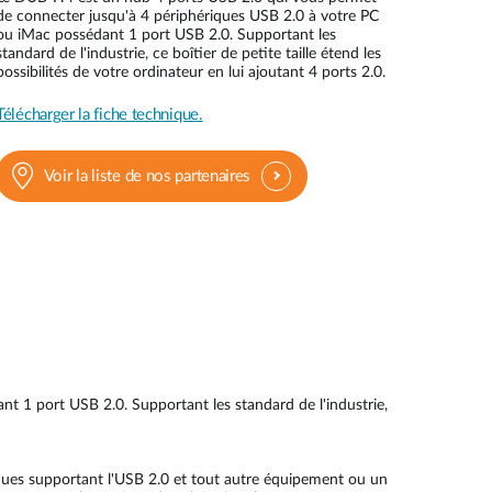
Surveillance
de connecter jusqu'à 4 périphériques USB 2.0 à votre PC
urbaine
ou iMac possédant 1 port USB 2.0. Supportant les
standard de l'industrie, ce boîtier de petite taille étend les
possibilités de votre ordinateur en lui ajoutant 4 ports 2.0.
Automatisation
des
bâtiments
Télécharger la fiche technique.
Mât
intelligent
Voir la liste de nos partenaires
 1 port USB 2.0. Supportant les standard de l'industrie,
ques supportant l'USB 2.0 et tout autre équipement ou un