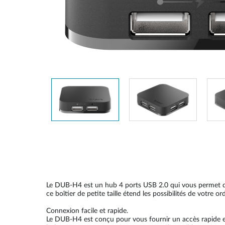
Easy Smart
Switches
non
administrables
Switches
PoE
Accessories
Management
Où acheter
Gestion
Convertisseurs
Cloud
de média
Nuclias
Unity
Fibres
actives
Contrôleurs
matériel
Câbles
Nuclias
Direct
Connect
Le DUB-H4 est un hub 4 ports USB 2.0 qui vous permet de 
Attach
ce boîtier de petite taille étend les possibilités de votre or
Adaptateurs
Connexion facile et rapide.
PoE
Le DUB-H4 est conçu pour vous fournir un accès rapide et