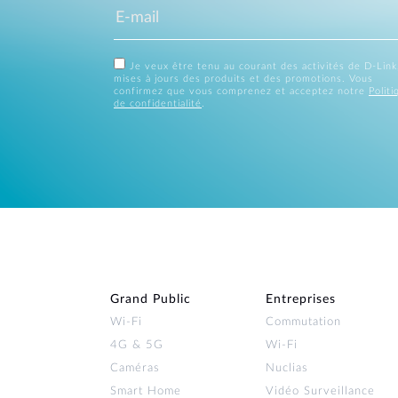
Je veux être tenu au courant des activités de D-Link
mises à jours des produits et des promotions. Vous
confirmez que vous comprenez et acceptez notre
Politi
de confidentialité
.
Grand Public
Entreprises
Wi‑Fi
Commutation
4G & 5G
Wi-Fi
Caméras
Nuclias
Smart Home
Vidéo Surveillance