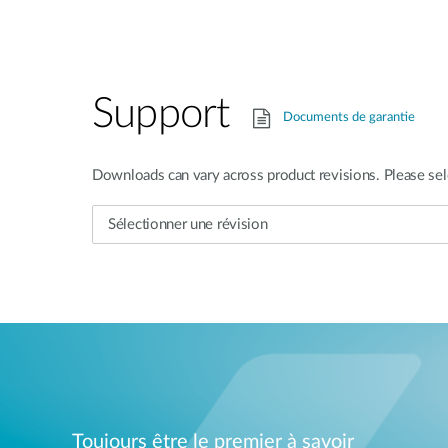
Support
Documents de garantie
Downloads can vary across product revisions. Please sel
Toujours être le premier à savoir