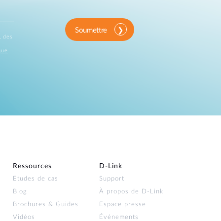
Soumettre
, des
que
Ressources
D‑Link
Etudes de cas
Support
Blog
À propos de D‑Link
Brochures & Guides
Espace presse
Vidéos
Événements