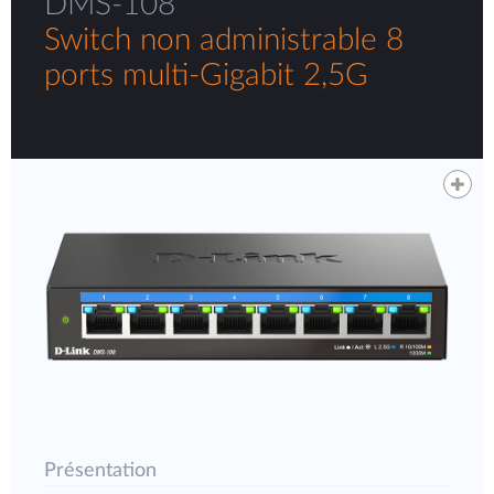
DMS-108
Switch non administrable 8
ports multi-Gigabit 2,5G
Présentation