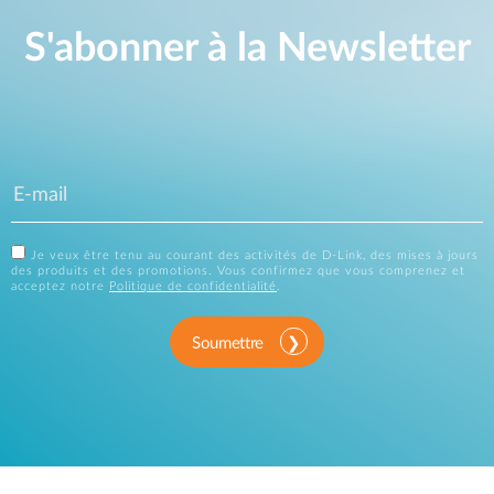
S'abonner à la Newsletter
Je veux être tenu au courant des activités de D-Link, des mises à jours
des produits et des promotions. Vous confirmez que vous comprenez et
acceptez notre
Politique de confidentialité
.
Soumettre