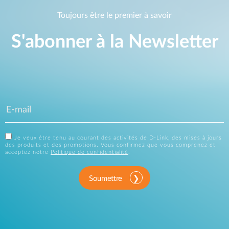
Toujours être le premier à savoir
S'abonner à la Newsletter
Je veux être tenu au courant des activités de D-Link, des mises à jours
des produits et des promotions. Vous confirmez que vous comprenez et
acceptez notre
Politique de confidentialité
.
Soumettre