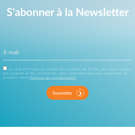
S'abonner à la Newsletter
Je veux être tenu au courant des activités de D-Link, des mises à jours
des produits et des promotions. Vous confirmez que vous comprenez et
acceptez notre
Politique de confidentialité
.
Soumettre