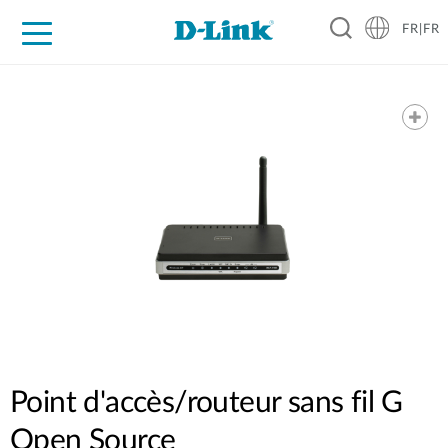
FR|FR
Grand Public
Entreprises
Industrie
Support
Ressources
Partenaires
Point d'accès/routeur sans fil G
Open Source