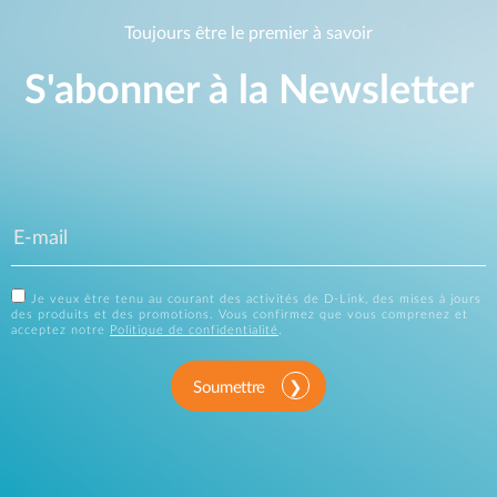
Toujours être le premier à savoir
S'abonner à la Newsletter
Je veux être tenu au courant des activités de D-Link, des mises à jours
des produits et des promotions. Vous confirmez que vous comprenez et
acceptez notre
Politique de confidentialité
.
Soumettre