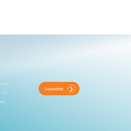
Soumettre
, des
que