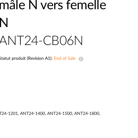
mâle N vers femelle
Surveillance
urbaine
N
Automatisation
des
bâtiments
ANT24-CB06N
Mât
intelligent
Statut produit (Revision A1):
End of Sale
1, ANT24-1201, ANT24-1400, ANT24-1500, ANT24-1800,