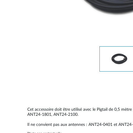
Easy Smart
Switches
non
administrables
Switches
PoE
Accessories
Management
Où acheter
Gestion
Convertisseurs
Cloud
de média
Nuclias
Unity
Fibres
actives
Contrôleurs
matériel
Câbles
Nuclias
Direct
Connect
Cet accessoire doit être utilisé avec le Pigtail de 0,
Attach
ANT24-1801, ANT24-2100.
Adaptateurs
Il ne convient pas aux antennes : ANT24-0401 et ANT24
PoE