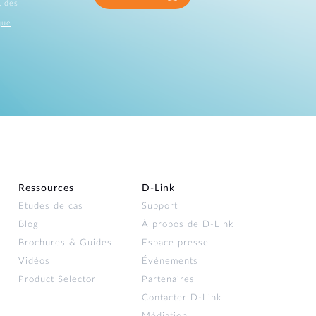
, des
que
Ressources
D‑Link
Etudes de cas
Support
Blog
À propos de D‑Link
Brochures & Guides
Espace presse
Vidéos
Événements
Product Selector
Partenaires
Contacter D‑Link