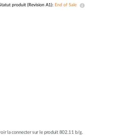
Surveillance
Statut produit (Revision A1):
End of Sale
urbaine
Automatisation
des
bâtiments
Mât
intelligent
ir la connecter sur le produit 802.11 b/g.