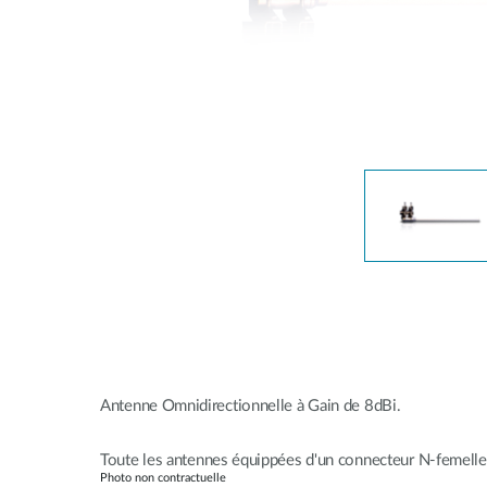
Easy Smart
Switches
non
administrables
Switches
PoE
Accessories
Management
Où acheter
Gestion
Convertisseurs
Cloud
de média
Nuclias
Unity
Fibres
actives
Contrôleurs
matériel
Câbles
Nuclias
Direct
Connect
Antenne Omnidirectionnelle à Gain de 8dBi.
Attach
Adaptateurs
Toute les antennes équippées d'un connecteur N-femelle 
PoE
Photo non contractuelle