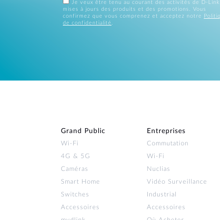
Je veux être tenu au courant des activités de D-Link
mises à jours des produits et des promotions. Vous
confirmez que vous comprenez et acceptez notre
Politi
de confidentialité
.
Grand Public
Entreprises
Wi‑Fi
Commutation
4G & 5G
Wi-Fi
Caméras
Nuclias
Smart Home
Vidéo Surveillance
Switches
Industrial
Accessoires
Accessoires