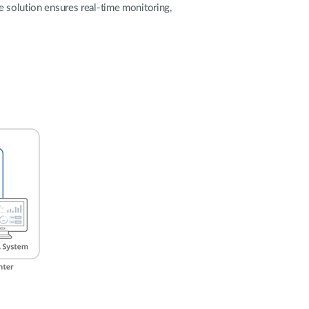
Surveillance
e solution ensures real-time monitoring,
urbaine
Automatisation
des
bâtiments
Mât
intelligent