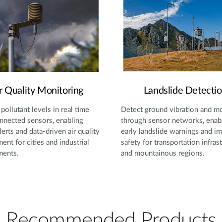
r Quality Monitoring
Landslide Detecti
pollutant levels in real time
Detect ground vibration and 
nnected sensors, enabling
through sensor networks, enab
lerts and data-driven air quality
early landslide warnings and i
nt for cities and industrial
safety for transportation infras
ments.
and mountainous regions.
Recommended Products