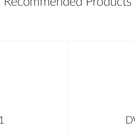
Recommended Products
1
D