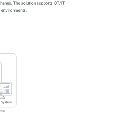
Surveillance
xchange. The solution supports OT/IT
urbaine
al environments.
Automatisation
des
bâtiments
Mât
intelligent