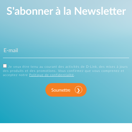
S'abonner à la Newsletter
Je veux être tenu au courant des activités de D-Link, des mises à jours
des produits et des promotions. Vous confirmez que vous comprenez et
acceptez notre
Politique de confidentialité
.
Soumettre