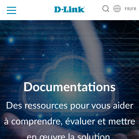
FR|FR
Grand Public
Entreprises
Industrie
Support
Ressources
Partenaires
Documentations
Des ressources pour vous aider
à comprendre, évaluer et mettre
en œuvre la solution.