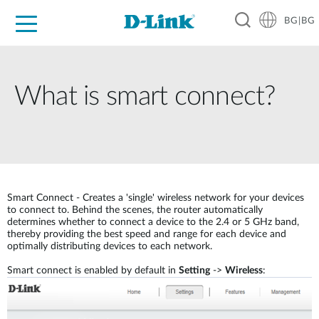
BG|BG
For Home
For Business
For Industry
Where to Buy
Support
Resources
Partners
What is smart connect?
Smart Connect - Creates a 'single' wireless network for your devices
to connect to. Behind the scenes, the router automatically
determines whether to connect a device to the 2.4 or 5 GHz band,
thereby providing the best speed and range for each device and
optimally distributing devices to each network.
Smart connect is enabled by default in
Setting
->
Wireless
: