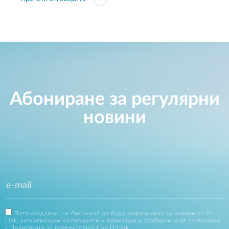
Абониране за регулярни
новини
Потвърждавам, че бих искал да бъда информиран за новини от D-
Link, актуализации на продукти и промоции и разбирам и се съгласявам
с
Политиката за поверителност на D-Link
.