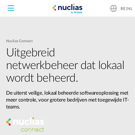
BE|NL
Nuclias Connect
Nuclias Unity
Uitgebreid
Nuclias Cloud
netwerkbeheer dat lokaal
Hardware DNH-1000
wordt beheerd.
Hardware DNH-3000
De uiterst veilige, lokaal beheerde softwareoplossing met
Software DNC-5000
meer controle, voor grotere bedrijven met toegewijde IT-
teams.
Software DNC-100