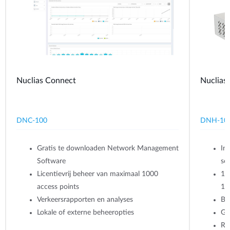
Nuclias Connect
Nuclias
DNC-100
DNH-10
Gratis te downloaden Network Management
In
Software
so
Licentievrij beheer van maximaal 1000
1x
access points
1x
Verkeersrapporten en analyses
Be
Lokale of externe beheeropties
Gr
Ra