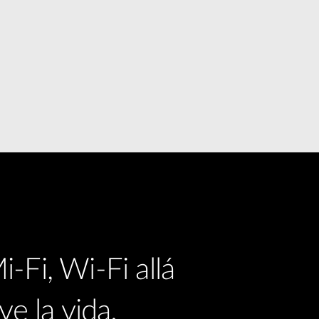
Videovigilancia
pública
Smart
Building
Mástiles
con
cámaras y
sensores
-Fi, Wi-Fi allá
ve la vida.