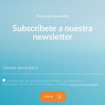
Todas las novedades
Subscríbete a nuestra
newsletter
Confirmo que me gustaría recibir noticias, actualizaciones y
promociones de D-Link y que conozco y acepto la
Política de Privacidad
.
Enviar