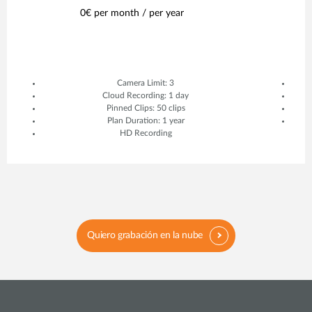
0€ per month / per year
0
Camera Limit: 3
Cloud Recording: 1 day
Pinned Clips: 50 clips
Plan Duration: 1 year
HD Recording
Quiero grabación en la nube