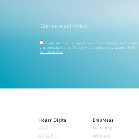
Confirmo que me gustaría recibir noticias, actualizac
y promociones de D-Link y que conozco y acepto la
Polí
de Privacidad
.
Hogar Digital
Empresas
Wi‑Fi
Switching
4G & 5G
Wireless