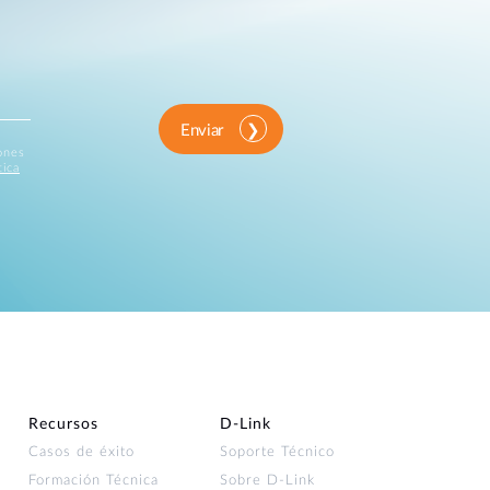
Enviar
iones
tica
Recursos
D‑Link
Casos de éxito
Soporte Técnico
Formación Técnica
Sobre D-Link