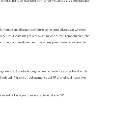
 di terze parti, collocando il traffico VoIP su una VLAN separata per
plementazione di apparecchiature come punti di accesso wireless,
itivo DES-1210-28P integra la nuova funzione di PoE temporizzato, che
e altrimenti rimarrebbero sempre accesi, possono essere spenti in
li elenchi di controllo degli accessi e l'autenticazione basata sulla
irizzi IP tramite il collegamento dell'IP di origine al rispettivo
 impedire l'assegnazione non autorizzata dell'IP.