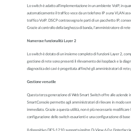
Lo switch è adatto all'implementazione in un ambiente VoIP, in q
automaticamente il traffico voce da un telefono IP a una VLAN asseg
traffico VoIP. DSCP contrassegna le parti di un pacchetto IP, consente
Grazie al controllo della larghezza di banda, l'amministratore di ret
Numerose funzionalità Layer 2
Lo switch è dotato di un insieme completo di funzioni Layer 2, compr
gestione di rete sono presenti il rilevamento dei loopback e la diagn
diagnostica dei cavi è progettata affinché gli amministratori di rete
Gestione versatile
Questa terza generazione di Web Smart Switch offre alle aziende in 
SmartConsole permette agli amministratori di rilevare in modo semp
immediato. Grazie a questa utilità, non è più necessario modificare 
configurazione dello switch esaurienti e una configurazione di base 
Il dispositivo DES-1210 supporta inoltre D-View 6.0 e l'interfacc