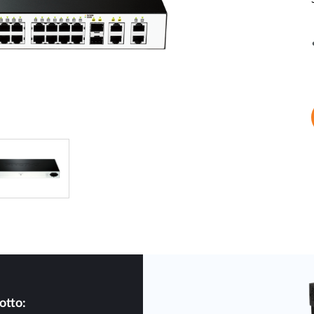
Reti a bordo
veicolo
otto: