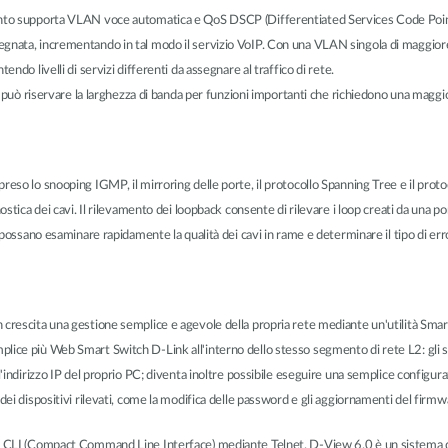
uanto supporta VLAN voce automatica e QoS DSCP (Differentiated Services Code Poi
nata, incrementando in tal modo il servizio VoIP. Con una VLAN singola di maggiore pr
ndo livelli di servizi differenti da assegnare al traffico di rete.
e può riservare la larghezza di banda per funzioni importanti che richiedono una maggio
eso lo snooping IGMP, il mirroring delle porte, il protocollo Spanning Tree e il proto
ostica dei cavi. Il rilevamento dei loopback consente di rilevare i loop creati da una p
 possano esaminare rapidamente la qualità dei cavi in rame e determinare il tipo di err
crescita una gestione semplice e agevole della propria rete mediante un'utilità Smart
lice più Web Smart Switch D-Link all'interno dello stesso segmento di rete L2: gli 
l'indirizzo IP del proprio PC; diventa inoltre possibile eseguire una semplice configur
dei dispositivi rilevati, come la modifica delle password e gli aggiornamenti del firmw
ia CLI (Compact Command Line Interface) mediante Telnet. D-View 6.0 è un sistema di 