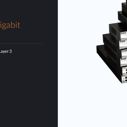
igabit
Layer 3