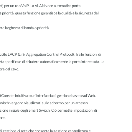
nt) per un uso VoIP. La VLAN voce automatica porta
iorità, questa funzione garantisce la qualità e la sicurezza del
re larghezza di banda o priorità.
collo LACP (Link Aggregation Control Protocol). Tra le funzioni di
orta specifica e di chiudere automaticamente la porta interessata. La
ore del cavo.
Console intuitiva o un'interfaccia di gestione basata sul Web.
switch vengono visualizzati sullo schermo per un accesso
azione iniziale degli Smart Switch. Ciò permette impostazioni di
are.
gestione di rete che consente la gestione centralizzata e