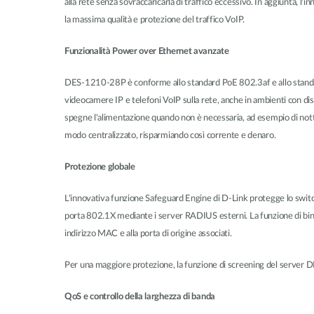
alla rete senza sovraccaricarla di traffico eccessivo. In aggiunta, 
la massima qualità e protezione del traffico VoIP.
Funzionalità Power over Ethernet avanzate
DES-1210-28P è conforme allo standard PoE 802.3af e allo standard 
videocamere IP e telefoni VoIP sulla rete, anche in ambienti con dis
spegne l'alimentazione quando non è necessaria, ad esempio di notte
modo centralizzato, risparmiando così corrente e denaro.
Protezione globale
L'innovativa funzione Safeguard Engine di D-Link protegge lo switch da
porta 802.1X mediante i server RADIUS esterni. La funzione di bindin
indirizzo MAC e alla porta di origine associati.
Per una maggiore protezione, la funzione di screening del server DHC
QoS e controllo della larghezza di banda