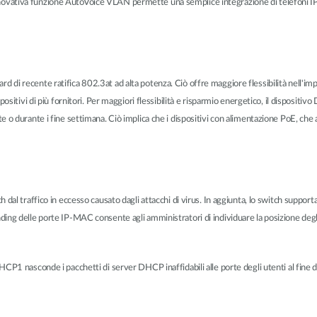
l'innovativa funzione AutoVoice VLAN permette una semplice integrazione di telefoni IP
di recente ratifica 802.3at ad alta potenza. Ciò offre maggiore flessibilità nell'im
positivi di più fornitori. Per maggiori flessibilità e risparmio energetico, il dispos
 o durante i fine settimana. Ciò implica che i dispositivi con alimentazione PoE, ch
l traffico in eccesso causato dagli attacchi di virus. In aggiunta, lo switch supporta g
g delle porte IP-MAC consente agli amministratori di individuare la posizione degli ind
P1 nasconde i pacchetti di server DHCP inaffidabili alle porte degli utenti al fine di