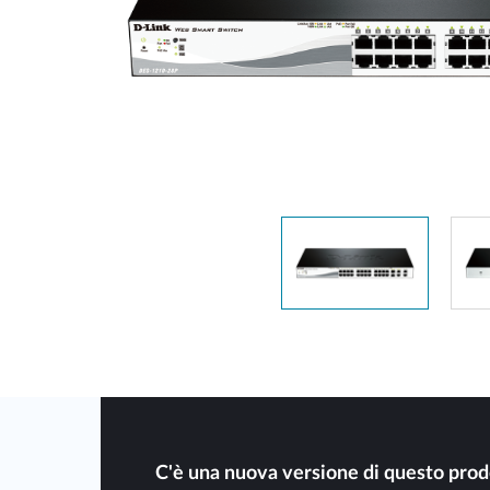
Switches
Switches
non gestiti
Switches
PoE
Accessori
Gestione
Dove
Comprare
Media
Gestione
Convertitori
Network in
Cloud
Fibra Attiva
Network
Direct
Controllers
Attach
Cables
Adattatori
PoE
C'è una nuova versione di questo prod