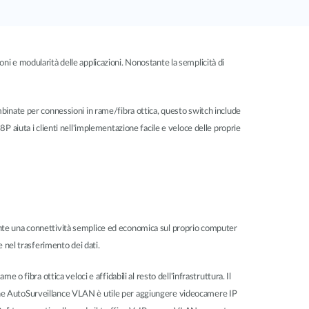
i e modularità delle applicazioni. Nonostante la semplicità di
binate per connessioni in rame/fibra ottica, questo switch include
 aiuta i clienti nell'implementazione facile e veloce delle proprie
ente una connettività semplice ed economica sul proprio computer
 nel trasferimento dei dati.
 fibra ottica veloci e affidabili al resto dell'infrastruttura. Il
one AutoSurveillance VLAN è utile per aggiungere videocamere IP