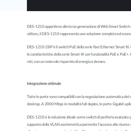
DES-1210 appartiene alla terza generazione di Web Smart Switch di D
utilizzo, il DES-1210 rappresenta una soluzione completa ed econo
DES-1210-28P è il switch PoE della serie Fast Ethernet Smart III. D
le caratteristiche della serie Smart III con funzionalità PoE e PoE+
reti, con un notevole risparmio di energia e denaro.
Integrazione ottimale
Tutte le porte sono compatibili con la negoziazione automatica de
desktop. A 2000 Mbps in modalità full duplex, le porte Gigabit uplin
DES-1210 è la soluzione ideale come switch di periferia avanzato per P
supporto della VLAN assimmetrica permette l'accesso alle risorse