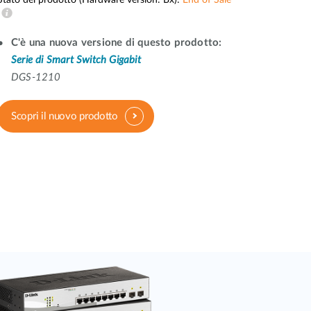
Stato del prodotto (Hardware version: Bx):
End of Sale
Videosorveglianza
cittadina
C'è una nuova versione di questo prodotto:
Serie di Smart Switch Gigabit
Smart
Building
DGS-1210
Smart Pole
Scopri il nuovo prodotto