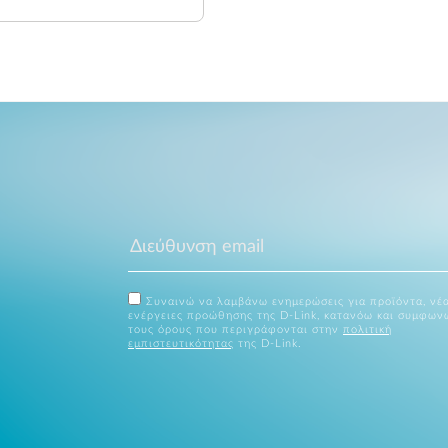
Συναινώ να λαμβάνω ενημερώσεις για προϊόντα, νέα
ενέργειες προώθησης της D-Link, κατανόω και συμφων
τους όρους που περιγράφονται στην
πολιτική
εμπιστευτικότητας
της D-Link.