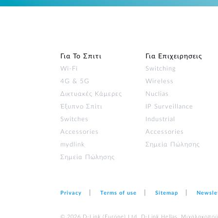
Για Το Σπιτι
Για Επιχειρησεις
Wi‑Fi
Switching
4G & 5G
Wireless
Δικτυακές Κάμερες
Nuclias
Έξυπνο Σπίτι
IP Surveillance
Switches
Industrial
Accessories
Accessories
mydlink
Σημεία Πώλησης
Σημεία Πώλησης
Privacy
Terms of use
Sitemap
Newsle
© 2026 D‑Link (Europe) Ltd. D-Link Hellas, Μιχαλακοπο