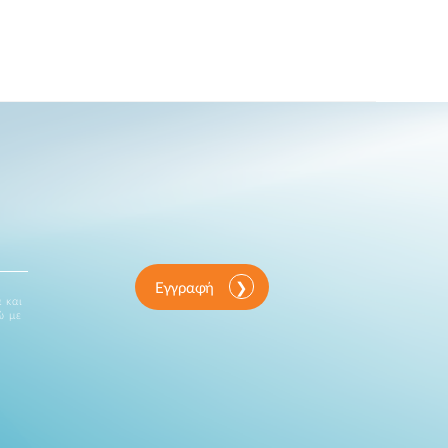
Εγγραφή
 και
ώ με