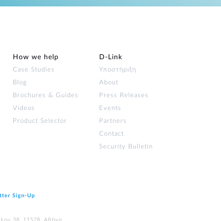
How we help
D‑Link
Case Studies
Υποστήριξη
Blog
About
Brochures & Guides
Press Releases
Videos
Events
Product Selector
Partners
Contact
Security Bulletin
tter Sign‑Up
ύλου 38, 11528, Αθήνα