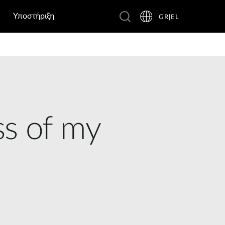
Υποστήριξη
GR|EL
ss of my