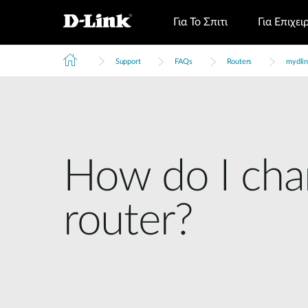
Για Το Σπιτι
Για Επιχει
Support
FAQs
Routers
mydlin
How do I cha
router?