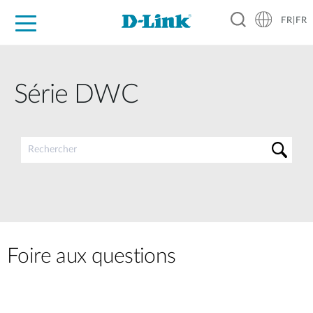
FR|FR
Grand Public
Entreprises
Industrie
Support
Ressources
Partenaires
Série DWC
Foire aux questions