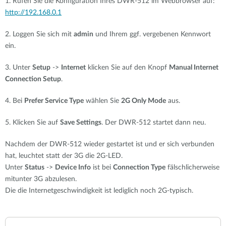
1. Rufen Sie die Konfiguration Ihres DWR-512 im Webbrowser auf:
http://192.168.0.1
2. Loggen Sie sich mit
admin
und Ihrem ggf. vergebenen Kennwort
ein.
3. Unter
Setup
->
Internet
klicken Sie auf den Knopf
Manual Internet
Connection Setup
.
4. Bei
Prefer Service Type
wählen Sie
2G Only Mode
aus.
5. Klicken Sie auf
Save Settings
. Der DWR-512 startet dann neu.
Nachdem der DWR-512 wieder gestartet ist und er sich verbunden
hat, leuchtet statt der 3G die 2G-LED.
Unter
Status
->
Device Info
ist bei
Connection Type
fälschlicherweise
mitunter 3G abzulesen.
Die die Internetgeschwindigkeit ist lediglich noch 2G-typisch.