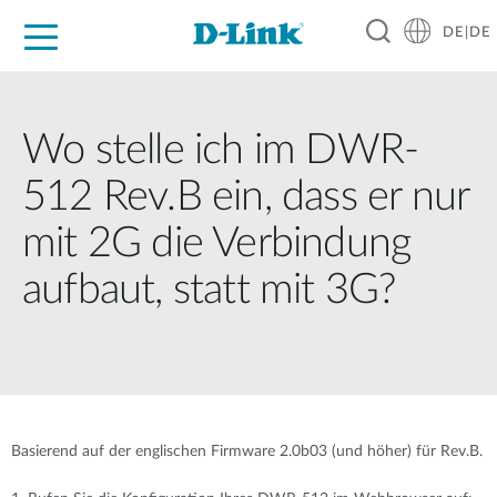
DE|DE
Zuhause
Unternehmen
Industrie
Kaufen
Support
Know-how
Partner
Wo stelle ich im DWR-
512 Rev.B ein, dass er nur
mit 2G die Verbindung
aufbaut, statt mit 3G?
Basierend auf der englischen Firmware 2.0b03 (und höher) für Rev.B.