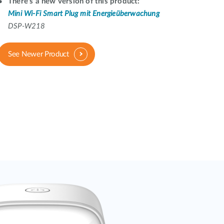
Building
There's a new version of this product:
Mini Wi-Fi Smart Plug mit Energieüberwachung
Smart Pole
DSP-W218
See Newer Product