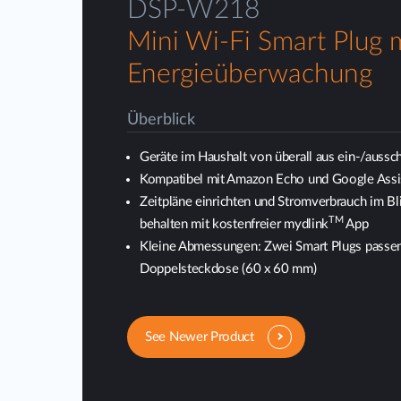
DSP-W218
Mini Wi-Fi Smart Plug 
Energieüberwachung
Überblick
Geräte im Haushalt von überall aus ein-/aussc
Kompatibel mit Amazon Echo und Google Assi
Zeitpläne einrichten und Stromverbrauch im Bl
TM
behalten mit kostenfreier mydlink
App
Kleine Abmessungen: Zwei Smart Plugs passen
Doppelsteckdose (60 x 60 mm)
See Newer Product