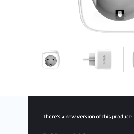
Unmanaged
Switches
PoE
Switches
Accessories
Management
Kaufen
Cloud
Mediaconverter
Network
Management
Glasfaser
Netzwerk
Direct
Controller
Attach
Kabel
PoE Adapter
There's a new version of this product: