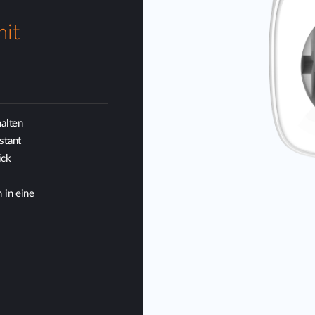
mit
halten
stant
ick
 in eine