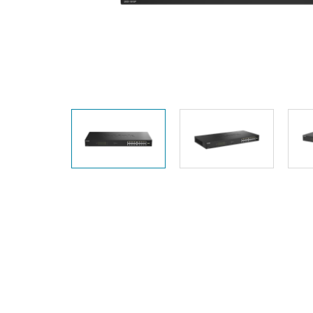
Unmanaged
Switches
PoE
Switches
Accessories
Management
Kaufen
Cloud
Mediaconverter
Network
Management
Glasfaser
Netzwerk
Direct
Controller
Attach
Kabel
PoE Adapter