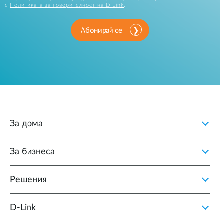
с
Политиката за поверителност на D-Link
.
Абонирай се
За дома
За бизнеса
Решения
D‑Link