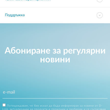
Поддръжка
Абониране за регулярни
новини
Потвърждавам, че бих искал да бъда информиран за новини от D-
Link, актуализации на продукти и промоции и разбирам и се съгласявам