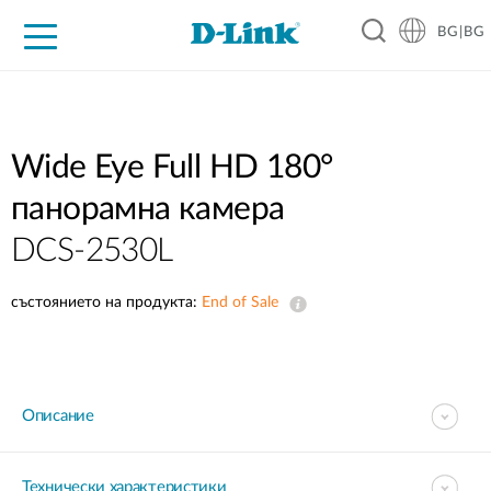
BG|BG
For Home
For Business
For Industry
Where to Buy
Support
Resources
Partners
Wide Eye Full HD 180°
панорамна камера
DCS-2530L
състоянието на продукта:
End of Sale
Описание
Технически характеристики