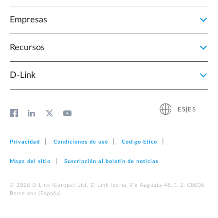
Empresas
Recursos
D‑Link
ES|ES
Privacidad
Condiciones de uso
Codigo Etico
Mapa del sitio
Suscripción al boletín de noticias
© 2026 D‑Link (Europe) Ltd. D-Link Iberia, Via Augusta 48, 1-2. 08006
Barcelona (España)