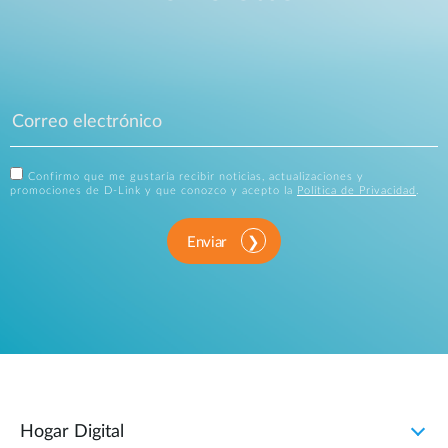
Confirmo que me gustaría recibir noticias, actualizaciones y
promociones de D-Link y que conozco y acepto la
Política de Privacidad
.
Enviar
Hogar Digital