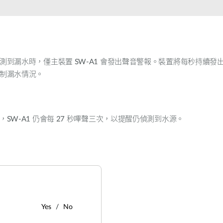
測到漏水時，僅主裝置
SW-A1
會發出聲音警報。裝置將每秒持續發
制漏水情況。
，
SW-A1
仍會每
27
秒嗶聲三次，以提醒仍偵測到水源。
Yes
No