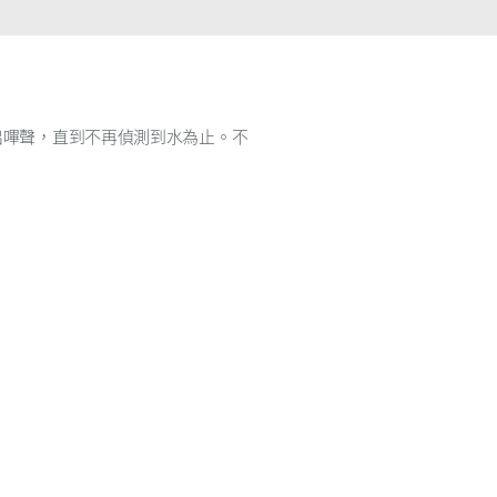
智慧電桿
出嗶聲，直到不再偵測到水為止。不