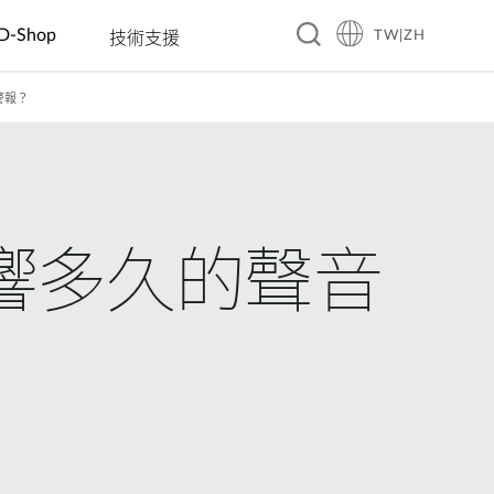
D-Shop
TW|ZH
技術支援
警報？
A10
旅館
企業 & 零售
智慧家庭
教育
製造
餐飲
工業 IoT
交通
賓館
電動車充電
智慧插座
幼稚園
自動光學檢
咖啡廳
洪水監控
智慧交通
測
商務飯店
數位看板 &
感測器
國小國中高
餐廳
太陽能管理
大眾運輸
互動資訊站
中
自動化工廠
渡假村
連鎖餐廳
智慧溫室
智慧警政巡
會響多久的聲音
自動販賣機
大學
機器人
邏系統
(AMR/AGV)
智慧城市
城市安全監
控
自動化建築