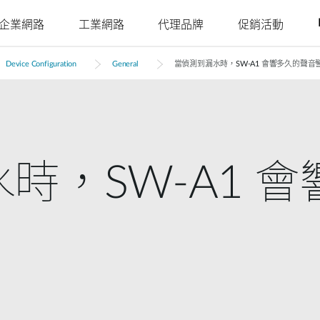
企業網路
工業網路
代理品牌
促銷活動
Device Configuration
General
當偵測到漏水時，SW-A1 會響多久的聲音
Juniper
Nuclias
Nuclias
Nuclias
Nuclias
Nuclias
Ruckus
Nuclias
4G/5G行動網路
網路攝影機
SOHO
Industry
Connect
M2M
Hyper
Surveillance
影
戶外行動路由器
室內網路攝影機
網路安全存
單點網路
單點網路
WAN 延伸
多點網路
簡易部署的
室內行動路由器
戶外網路攝影機
YesTurnkey
取
本地監視系
分散式網路
聚合至邊緣
遠端存取
核心至邊緣
機
統
mydlink App
行動熱點
整合式影像
網路
網路
時，SW-A1 
高速網路
安全監控
監控
單點集中式
USB無線網卡
身分識別與
網路統一可
安全監控
PoE網路
IIoT & 遙測
訪客Wi-Fi
存取管理
視性
多點安全監
車載方案
控
哪裡購買