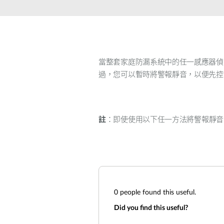
器
PoE交換器
配件
管理
當整套家庭防漏系統中的任一感應器偵
過，您可以暫時將警報靜音，以便先控
光電轉換器
雲端網路管
理
主動式光纖
網路
網路控制器
註
：即使使用以下任一方法將警報靜音
直連電纜
PoE轉接器
0
people found this useful.
Did you find this useful?