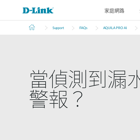
家庭網路
Support
FAQs
AQUILA PRO AI
4G/5G
Cyberbit
交換器
無線
工業級交換
家庭Wi-Fi
路由器
配件
監視器
管理
M2M
器
微型資料中
企業基地台
路由器
VPN路由器
光纖收發器
IP網路攝
雲端管理
M2M路由器
心交換器
無網管交換
機
智慧基地台
延伸器
光電轉換器
SonicWall
器
PoE路由器
核心交換器
網路錄影
無線網卡
智慧交換器
當偵測到漏水
M2M無線路
聚合交換器
由器
網管交換器
可堆疊智慧
IIoT閘道器
交換器
警報？
車用閘道器
標準智慧交
有線網路
換器
無網管交換器
簡易智慧交
換器
無網管交換