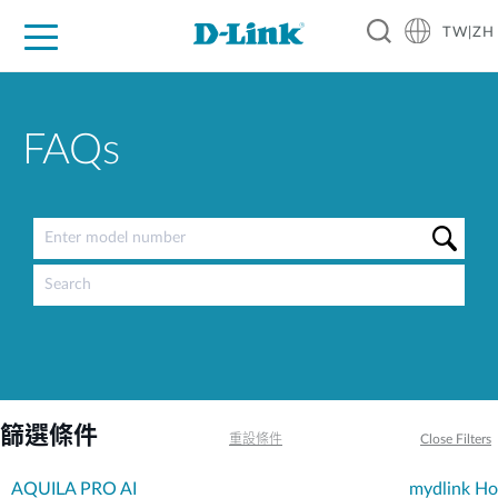
TW|ZH
D-Shop
家庭網路
企業網路
工業網路
代理品牌
促銷活動
技術支援
FAQs
篩選條件
重設條件
Close Filters
AQUILA PRO AI
mydlink H