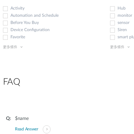
Activity
Hub
Automation and Schedule
monitor
Before You Buy
sensor
Device Configuration
Siren
Favorite
smart p
更多條件
更多條件
FAQ
$name
Read Answer