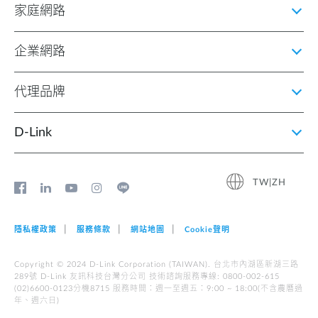
家庭網路
企業網路
代理品牌
D‑Link
TW|ZH
隱私權政策
服務條款
網站地圖
Cookie聲明
Copyright © 2024 D-Link Corporation (TAIWAN). 台北市內湖區新湖三路
289號 D-Link 友訊科技台灣分公司 技術諮詢服務專線: 0800-002-615
(02)6600-0123分機8715 服務時間︰週一至週五︰9:00 ~ 18:00(不含農曆過
年、週六日)