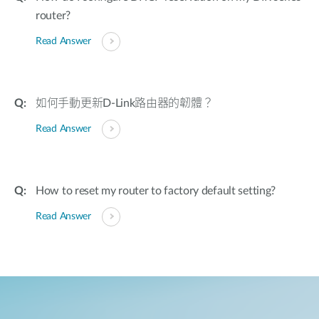
router?
Read Answer
如何手動更新D-Link路由器的韌體？
Read Answer
How to reset my router to factory default setting?
Read Answer