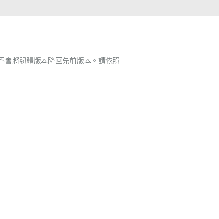
智慧電桿
不會將韌體版本降回先前版本。請依照