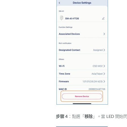
步驟
4
：點選「
移除
」。當
LED
開始