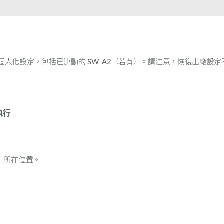
個人化設定，包括已連動的
SW-A2
（若有）。請注意，恢復出廠設定
 執行
1
所在位置。