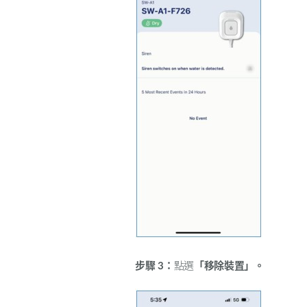
步驟
3
：
點選
「移除裝置」。