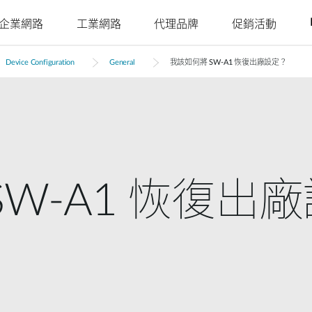
企業網路
工業網路
代理品牌
促銷活動
Device Configuration
General
我該如何將 SW-A1 恢復出廠設定？
Juniper
Nuclias
Nuclias
Nuclias
Nuclias
Nuclias
Ruckus
Nuclias
4G/5G行動網路
網路攝影機
SOHO
Industry
Connect
M2M
Hyper
Surveillance
影
戶外行動路由器
室內網路攝影機
網路安全存
單點網路
單點網路
WAN 延伸
多點網路
簡易部署的
室內行動路由器
戶外網路攝影機
YesTurnkey
取
本地監視系
分散式網路
聚合至邊緣
遠端存取
核心至邊緣
機
統
mydlink App
行動熱點
整合式影像
網路
網路
高速網路
安全監控
監控
單點集中式
USB無線網卡
身分識別與
網路統一可
安全監控
SW-A1 恢復出
PoE網路
IIoT & 遙測
訪客Wi-Fi
存取管理
視性
多點安全監
車載方案
控
哪裡購買