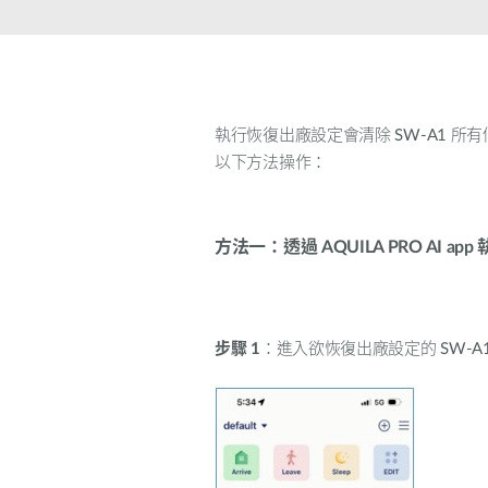
器
PoE交換器
配件
管理
執行恢復出廠設定會清除
SW-A1
所有
以下方法操作：
光電轉換器
雲端網路管
理
主動式光纖
網路
網路控制器
方法一：透過 AQUILA PRO AI app
直連電纜
PoE轉接器
步驟
1
：進入欲恢復出廠設定的
SW-A