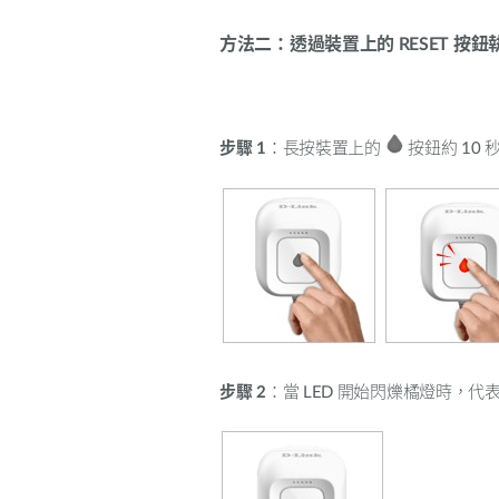
方法二：透過裝置上的 RESET 按鈕
步驟
1
：長按裝置上的
按鈕約
10
步驟
2
：當
LED
開始閃爍橘燈時，代