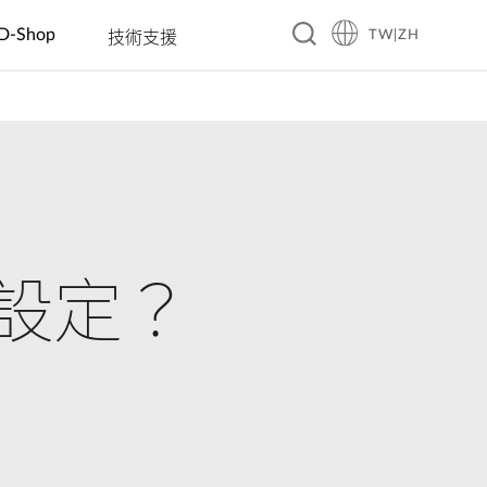
D-Shop
TW|ZH
技術支援
A10
旅館
企業 & 零售
智慧家庭
教育
製造
餐飲
工業 IoT
交通
賓館
電動車充電
智慧插座
幼稚園
自動光學檢
咖啡廳
洪水監控
智慧交通
測
商務飯店
數位看板 &
感測器
國小國中高
餐廳
太陽能管理
大眾運輸
互動資訊站
中
自動化工廠
渡假村
連鎖餐廳
智慧溫室
智慧警政巡
自動販賣機
大學
機器人
邏系統
(AMR/AGV)
廠設定？
智慧城市
城市安全監
控
自動化建築