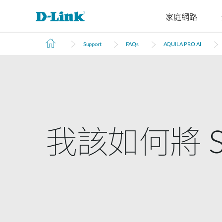
家庭網路
Support
FAQs
AQUILA PRO AI
4G/5G
Cyberbit
交換器
無線
工業級交換
家庭Wi-Fi
路由器
配件
監視器
管理
M2M
器
微型資料中
企業基地台
路由器
VPN路由器
光纖收發器
IP網路攝
雲端管理
M2M路由器
心交換器
無網管交換
機
智慧基地台
延伸器
光電轉換器
SonicWall
器
PoE路由器
核心交換器
網路錄影
無線網卡
智慧交換器
M2M無線路
聚合交換器
由器
網管交換器
我該如何將 
可堆疊智慧
IIoT閘道器
交換器
車用閘道器
標準智慧交
有線網路
換器
無網管交換器
簡易智慧交
換器
無網管交換