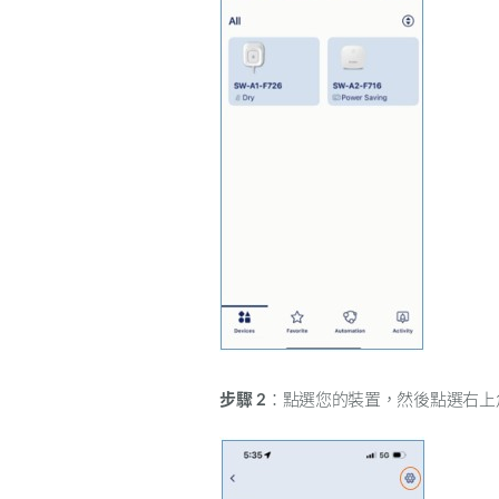
步驟
2
：點選您的裝置，然後點選右