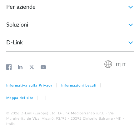
Per aziende
Soluzioni
D‑Link
IT|IT
Informativa sulla Privacy
Informazioni Legali
Mappa del sito
© 2026 D‑Link (Europe) Ltd. D-Link Mediterraneo s.r.l. - Via
Margherita de Vizzi Viganò, 93/95 - 20092 Cinisello Balsamo (MI) -
Italia