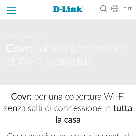
IT|IT
Per privati
Per aziende
Per industrie
Dove Acquistare
Supporto
Risorse
Partner
Wi-Fi per tutta la casa
Covr:
l'ultima generazione
di Wi-Fi a casa tua
Covr:
per una copertura Wi-Fi
senza salti di connessione in
tutta
la casa