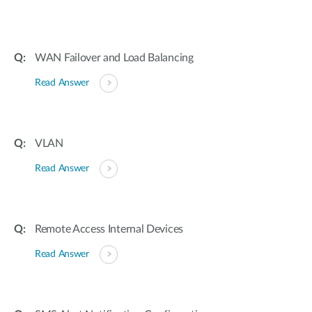
Accessories
Videos
Υποστήριξη
mydlink
Accessories
Blog
WAN Failover and Load Balancing
Tech Alerts
Σημεία Πώλησης
Σημεία Πώλησης
Read Answer
FAQs
Warranty
VLAN
Read Answer
Contact
Support Portal
Remote Access Internal Devices
Read Answer