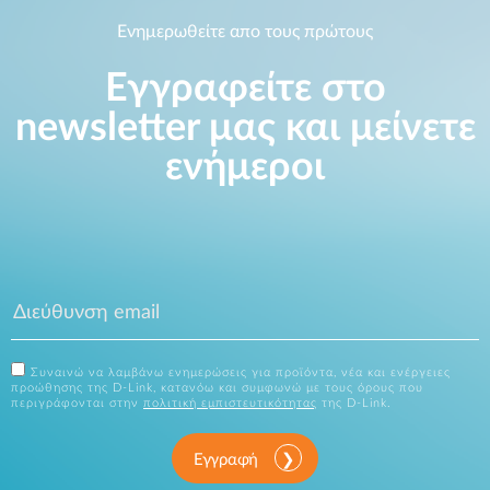
Ενημερωθείτε απο τους πρώτους
Εγγραφείτε στο
newsletter μας και μείνετε
ενήμεροι
Συναινώ να λαμβάνω ενημερώσεις για προϊόντα, νέα και ενέργειες
προώθησης της D-Link, κατανόω και συμφωνώ με τους όρους που
περιγράφονται στην
πολιτική εμπιστευτικότητας
της D-Link.
Εγγραφή