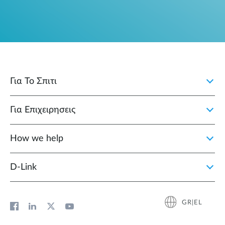
Για Το Σπιτι
Για Επιχειρησεις
How we help
D‑Link
GR|EL