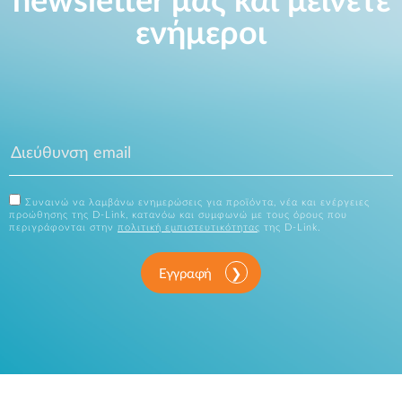
newsletter μας και μείνετε
ενήμεροι
Συναινώ να λαμβάνω ενημερώσεις για προϊόντα, νέα και ενέργειες
προώθησης της D-Link, κατανόω και συμφωνώ με τους όρους που
περιγράφονται στην
πολιτική εμπιστευτικότητας
της D-Link.
Εγγραφή