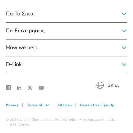
Για Το Σπιτι
Για Επιχειρησεις
How we help
D‑Link
GR|EL
Privacy
Terms of use
Sitemap
Newsletter Sign‑Up
© 2026 D‑Link (Europe) Ltd. D-Link Hellas, Μιχαλακοπούλου 38,
11528, Αθήνα