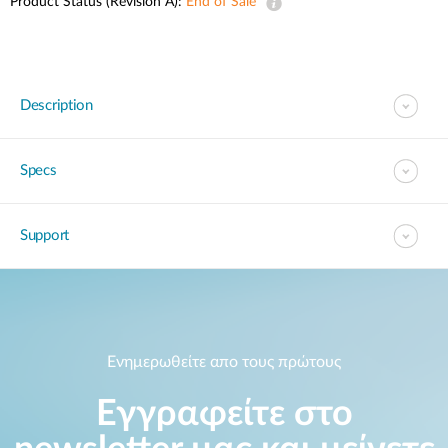
Product Status (Revision A):
Accessories
End of Sale
Videos
Υποστήριξη
mydlink
Accessories
Blog
Tech Alerts
Σημεία Πώλησης
Description
Σημεία Πώλησης
FAQs
Specs
Warranty
Support
Contact
Support Portal
Ενημερωθείτε απο τους πρώτους
Εγγραφείτε στο