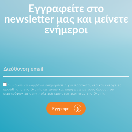
Εγγραφείτε στο
newsletter μας και μείνετε
ενήμεροι
Συναινώ να λαμβάνω ενημερώσεις για προϊόντα, νέα και ενέργειες
προώθησης της D-Link, κατανόω και συμφωνώ με τους όρους που
περιγράφονται στην
πολιτική εμπιστευτικότητας
της D-Link.
Εγγραφή