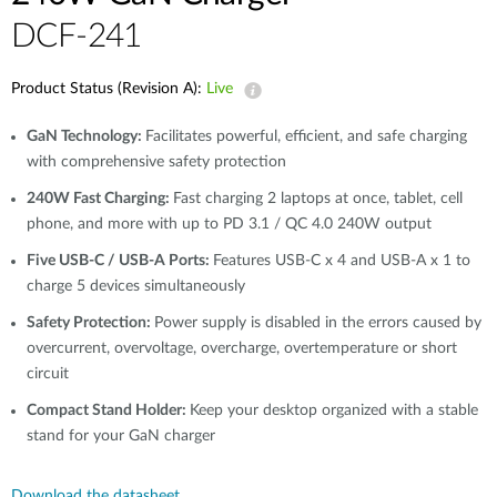
Accessories
Videos
DCF-241
Υποστήριξη
mydlink
Accessories
Blog
Product Status (Revision A):
Live
Tech Alerts
Σημεία Πώλησης
Σημεία Πώλησης
GaN Technology:
Facilitates powerful, efficient, and safe charging
FAQs
with comprehensive safety protection
240W Fast Charging:
Fast charging 2 laptops at once, tablet, cell
phone, and more with up to PD 3.1 / QC 4.0 240W output
Warranty
Five USB-C / USB-A Ports:
Features USB-C x 4 and USB-A x 1 to
charge 5 devices simultaneously
Contact
Safety Protection:
Power supply is disabled in the errors caused by
overcurrent, overvoltage, overcharge, overtemperature or short
Support Portal
circuit
Compact Stand Holder:
Keep your desktop organized with a stable
stand for your GaN charger
Download the datasheet.