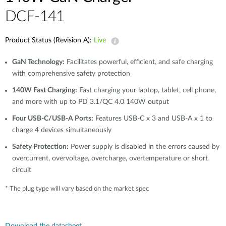
Accessories
Videos
DCF-141
Υποστήριξη
mydlink
Accessories
Blog
Product Status (Revision A):
Live
Tech Alerts
Σημεία Πώλησης
Σημεία Πώλησης
GaN Technology:
Facilitates powerful, efficient, and safe charging
FAQs
with comprehensive safety protection
140W Fast Charging:
Fast charging your laptop, tablet, cell phone,
and more with up to PD 3.1/QC 4.0 140W output
Warranty
Four USB-C/USB-A Ports:
Features USB-C x 3 and USB-A x 1 to
charge 4 devices simultaneously
Contact
Safety Protection:
Power supply is disabled in the errors caused by
overcurrent, overvoltage, overcharge, overtemperature or short
Support Portal
circuit
* The plug type will vary based on the market spec