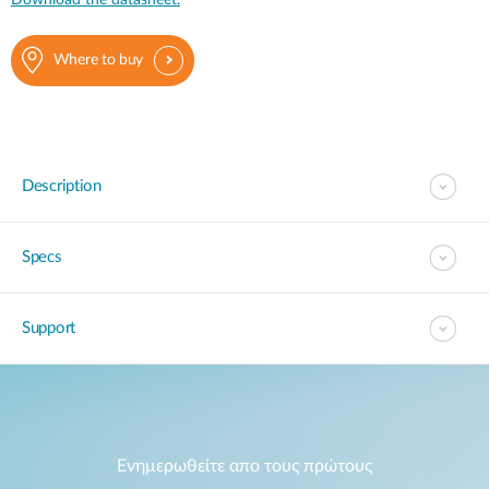
Download the datasheet.
Where to buy
Description
Specs
Support
Ενημερωθείτε απο τους πρώτους