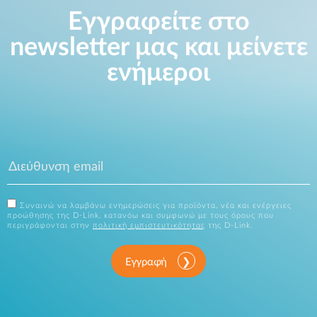
Εγγραφείτε στο
newsletter μας και μείνετε
ενήμεροι
Συναινώ να λαμβάνω ενημερώσεις για προϊόντα, νέα και ενέργειες
προώθησης της D-Link, κατανόω και συμφωνώ με τους όρους που
περιγράφονται στην
πολιτική εμπιστευτικότητας
της D-Link.
Εγγραφή