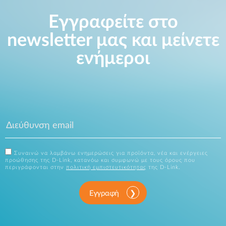
Εγγραφείτε στο
newsletter μας και μείνετε
ενήμεροι
Συναινώ να λαμβάνω ενημερώσεις για προϊόντα, νέα και ενέργειες
προώθησης της D-Link, κατανόω και συμφωνώ με τους όρους που
περιγράφονται στην
πολιτική εμπιστευτικότητας
της D-Link.
Εγγραφή