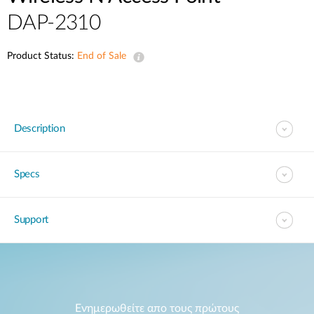
Accessories
Videos
DAP-2310
Υποστήριξη
mydlink
Accessories
Blog
Product Status:
End of Sale
Tech Alerts
Σημεία Πώλησης
Σημεία Πώλησης
FAQs
Description
Warranty
Specs
Contact
Support
Support Portal
Ενημερωθείτε απο τους πρώτους