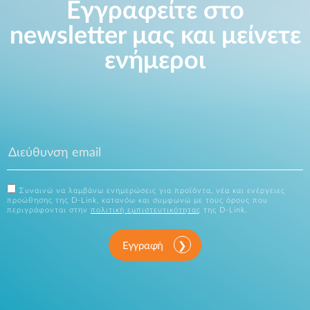
Εγγραφείτε στο
newsletter μας και μείνετε
ενήμεροι
Συναινώ να λαμβάνω ενημερώσεις για προϊόντα, νέα και ενέργειες
προώθησης της D-Link, κατανόω και συμφωνώ με τους όρους που
περιγράφονται στην
πολιτική εμπιστευτικότητας
της D-Link.
Εγγραφή