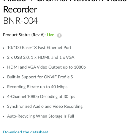
Accessories
Videos
Recorder
Υποστήριξη
mydlink
Accessories
BNR-004
Blog
Tech Alerts
Σημεία Πώλησης
Σημεία Πώλησης
Product Status (Rev A):
Live
FAQs
10/100 Base-TX Fast Ethernet Port
2 x USB 2.0, 1 x HDMI, and 1 x VGA
Warranty
HDMI and VGA Video Output up to 1080p
Built-in Support for ONVIF Profile S
Contact
Recording Bitrate up to 40 Mbps
Support Portal
4-Channel 1080p Decoding at 30 fps
Synchronized Audio and Video Recording
Auto-Recycling When Storage Is Full
Download the datasheet.