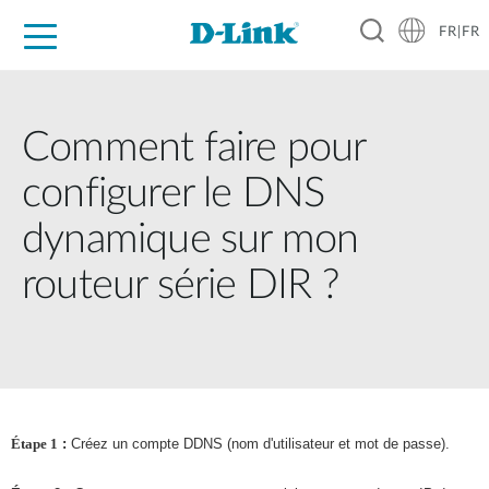
FR|FR
Grand Public
Entreprises
Industrie
Support
Ressources
Partenaires
Comment faire pour
configurer le DNS
dynamique sur mon
routeur série DIR ?
Étape 1
:
Créez un compte DDNS (nom d'utilisateur et mot de passe).