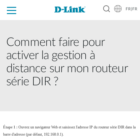
FR|FR
Grand Public
Entreprises
Industrie
Support
Ressources
Partenaires
Comment faire pour
activer la gestion à
distance sur mon routeur
série DIR ?
Étape 1 :
Ouvrez un navigateur Web et saisissez l'adresse IP du routeur série DIR dans la
barre d'adresse (par défaut, 192.168.0.1).