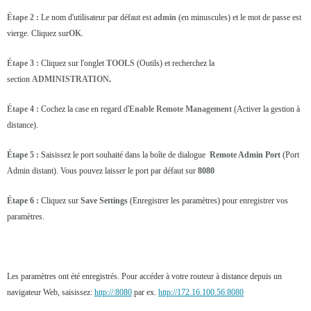
Étape 2 :
Le nom d'utilisateur par défaut est
admin
(en minuscules) et le mot de passe est
vierge. Cliquez sur
OK
.
Étape 3 :
Cliquez sur l'onglet
TOOLS
(Outils) et recherchez la
section
ADMINISTRATION
.
Étape 4 :
Cochez la case en regard d'
Enable Remote Management
(Activer la gestion à
distance).
Étape 5 :
Saisissez le port souhaité dans la boîte de dialogue
Remote Admin Port
(Port
Admin distant). Vous pouvez laisser le port par défaut sur
8080
Étape 6 :
Cliquez sur
Save Settings
(Enregistrer les paramètres) pour enregistrer vos
paramètres.
Les paramètres ont été enregistrés. Pour accéder à votre routeur à distance depuis un
navigateur Web, saisissez:
http://
:8080
par ex.
http://172.16.100.56:8080