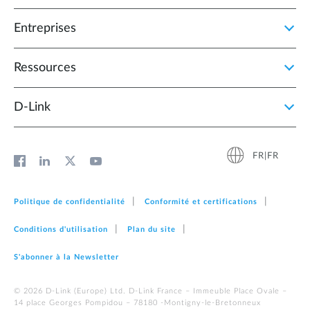
Entreprises
Ressources
D‑Link
FR|FR
Politique de confidentialité
Conformité et certifications
Conditions d'utilisation
Plan du site
S'abonner à la Newsletter
© 2026 D‑Link (Europe) Ltd. D-Link France – Immeuble Place Ovale –
14 place Georges Pompidou – 78180 -Montigny-le-Bretonneux