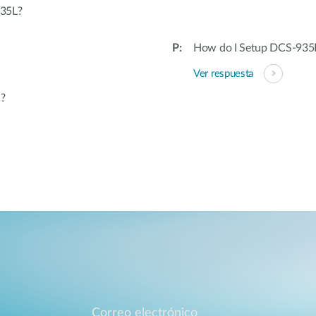
935L?
How do I Setup DCS-935L
Ver respuesta
d?