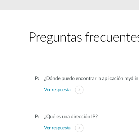
Easy Smart
Switches sin
gestión
Switches
PoE
Preguntas frecuente
Accesorios
Gestión
Dónde
Unificada
comprar
Media
Converters
Gestión
¿Dónde puedo encontrar la aplicación mydl
Nuclias
Unity Cloud
Transceptores
Ver respuesta
Cables
Controladoras
Stacking
Nuclias
Connect
Adaptadores
¿Qué es una dirección IP?
PoE
Ver respuesta