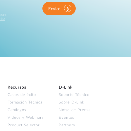
Enviar
iones
tica
Recursos
D‑Link
Casos de éxito
Soporte Técnico
Formación Técnica
Sobre D-Link
Catálogos
Notas de Prensa
Vídeos y Webinars
Eventos
Product Selector
Partners