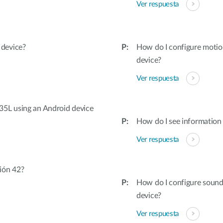
Ver respuesta
device?
How do I configure moti
device?
Ver respuesta
35L using an Android device
How do I see informatio
Ver respuesta
ión 42?
How do I configure soun
device?
Ver respuesta