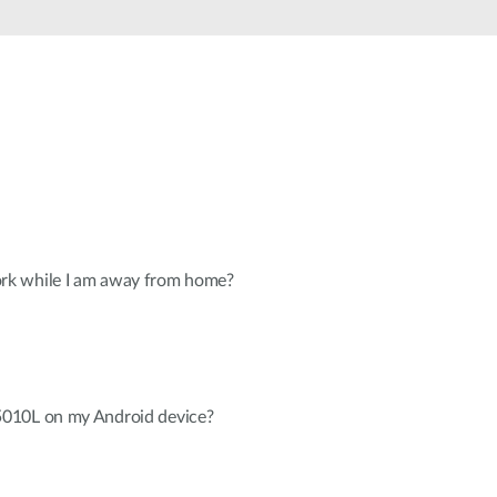
Videovigilancia
pública
Smart
Building
Mástiles
con
cámaras y
sensores
k while I am away from home?
010L on my Android device?