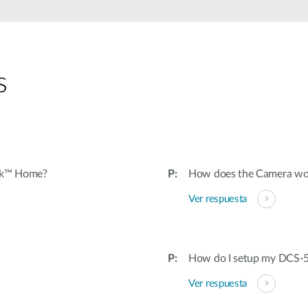
s
ink™ Home?
How does the Camera wor
Ver respuesta
How do I setup my DCS-5
Ver respuesta