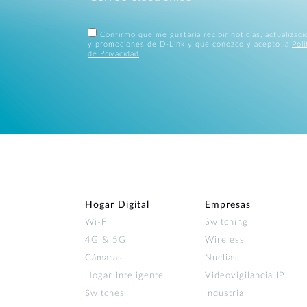
Confirmo que me gustaría recibir noticias, actualizac
y promociones de D-Link y que conozco y acepto la
Polí
de Privacidad
.
Hogar Digital
Empresas
Wi‑Fi
Switching
4G & 5G
Wireless
Cámaras
Nuclias
Hogar Inteligente
Videovigilancia IP
Switches
Industrial