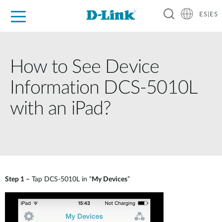
ES|ES
Hogar Digital
Empresas
Industria
Soporte
Resources
Partners
How to See Device
Information DCS-5010L
with an iPad?
Step 1 –
Tap DCS-5010L in “
My Devices
”